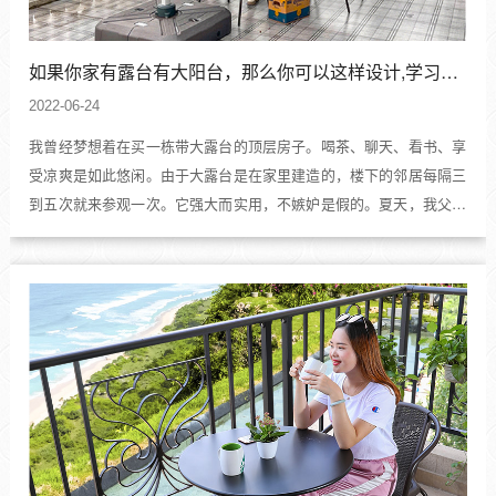
如果你家有露台有大阳台，那么你可以这样设计,学习、喝茶,晒衣物,功能太齐全
2022-06-24
我曾经梦想着在买一栋带大露台的顶层房子。喝茶、聊天、看书、享
受凉爽是如此悠闲。由于大露台是在家里建造的，楼下的邻居每隔三
到五次就来参观一次。它强大而实用，不嫉妒是假的。夏天，我父母
把餐桌搬到露台上，充分利用户外家具。晚上，他们吹着凉风，喝着
啤酒，然后滚动琴弦，在远处看烟花，感受大都市的繁荣，静静地
享...