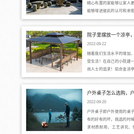
精心布置的家能够让家人
能够增进彼此的认可和亲
石桌，布置成别有趣味的
的时间相处，也会坚固家庭
桌是大型的石料，而且形似小
2022-09-22
随着我们生活水平的增加
受生活！在自己的小院建
尚人士的追求！铝合金凉
术植入仿木真图案充分与
亭和铁艺凉亭所带来的易
缺点。铝合金凉亭具有突
变...
2022-09-20
户外桌子即户外使用的桌
有的好有的坏，挑选的时
求材质耐用、工艺讲究、