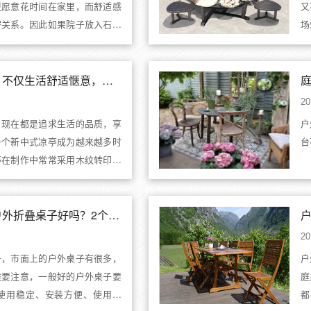
更愿意花时间在家里，而舒适感
又
密关系。因此如果院子放入石凳
场
休息小景点，那么家人会有更多
锅
的凝聚力。2、能够镇宅石凳石
好
山。在风水中有形似则神...
着
院子里摆放一个凉亭，不仅生活舒适惬意，还能增添格调
好.
20
，现在都是追求生活的品质，享
户
一个新中式凉亭成为越来越多时
台
亭在制作中常常采用木纹转印技
自然和谐相呼应，解决了木质凉
侵蚀、易生锈、易褪色等一系列
出的耐腐蚀性、耐磨损、不易
户外桌子怎么选购，户外折叠桌子好吗？2个户外桌子选购技巧
20
子，市面上的户外桌子有很多，
户
候要注意，一般好的户外桌子要
庭
使用稳定、安装方便、使用率
都