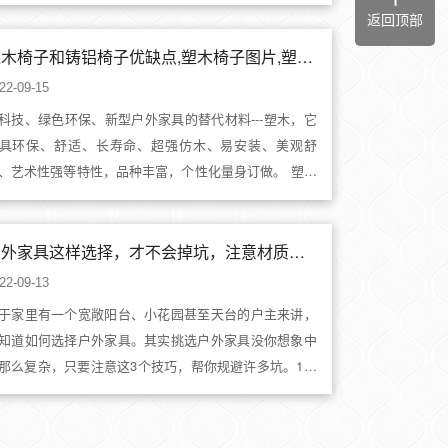
，要不要买户外桌椅，主要看家庭的实际需求，以下两
返回顶部
情况的家庭可以考虑购买户外桌椅：1、家里有院子的家
现在城市里的住的大多是商品房，不过如果是自建房或
塑木椅子和铸铝椅子优缺点,塑木椅子图片,塑木家具是什么材质的
..
22-09-15
科技、绿色环保、新型户外家具的替代材料---塑木，它
具环保、舒适、长寿命、超强仿木、易安装、美观舒
、艺术性强等特性，品种丰富，个性化量身订做。 塑木
称仿木，表面有木质纹路，形似于真木，且使用寿命远
大于真木，不会腐蚀褪色，更不会生虫。环保自然，表
光滑，触感良好，经久耐用...
户外家具这样选择，才不会掉坑，注意材质和样式
22-09-13
于家里有一个宽敞阳台、小花园甚至天台的户主来讲，
知道如何选择户外家具。其实挑选户外家具没你想象中
那么复杂，只要注意这3个技巧，帮你规避许多坑。1、
意整体风格见过太多人因为户外家具富有设计感而出手
下来，但是真正搭配起来就显得不伦不类了。户外家具
体搭配要协调要统一风格，而且也要注意室内的装修