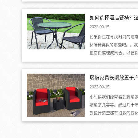
高、轻便易携、不占空间
不是一定要买折叠式的，
话，还是折叠式户外桌子
什么样的户外桌子好用吧。..
2022-09-15
如果你正在寻找时尚的酒
休闲椅类似的那些吧。。我
把它们整理成集合，以便
没办法只挑出一种，没关
或是成套，都会是了不起
闲椅上的进化。它运用天
坐...
2022-09-15
小时候我们经常看到藤编
藤编茶几等等。经过几十
到设计造型都有很多的变
具该如何打理保养呢?下面
具藤编沙发一般来说，现
品，通常采用铝合金框架或