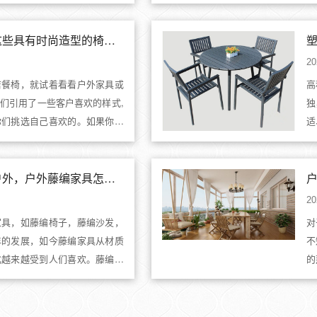
等。在购买户外桌子的时候，并
说
不过如果经常要带到户外去的
种
更好一些。下面一起来了解一下
庭
如何选择酒店餐椅？这些具有时尚造型的椅子，十分适合餐饮业
.
者.
20
店餐椅，就试着看看户外家具或
高
们引用了一些客户喜欢的样式,
独
你们挑选自己喜欢的。如果你们
适
系，因为每一种样式，无论混搭
即
的、惊人的。休闲藤编椅是在休
远
然的铝材和靓丽藤条的颜色，
面
藤编家具长期放置于户外，户外藤编家具怎么保养？
20
家具，如藤编椅子，藤编沙发，
对
年的发展，如今藤编家具从材质
不
化越来越受到人们喜欢。藤编家
的
小编就为大家介绍一下。藤艺家
注
在户外藤编家具大多是手工制
买
柚木加pe仿藤编织，户外可以
整