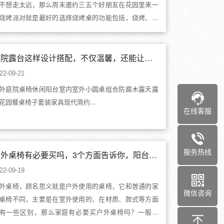
不想走太远，那么周末邀约三五个好朋友在花园里来一
烧烤派对就是最好的选择烧烤桌的功能包括，烧烤、火
、取暖烤火，真正的实现了一桌多用的设计，约上三五
友，在悠闲的午后，共享烧烤带来的乐趣，边游戏边吃
亲手烤的食物，舒适惬意。功能一：放假时约上三五
庭院露台这样设计搭配，不仅温馨，还能让庭院露台更有格调
..
22-09-21
外庭院桌椅休闲阳台室内室外小圆桌组合防腐木露天露
花园餐桌椅子套装家具现代简约...
在线客服
服务热线
户外桌椅有必要买吗，3个方面告诉你，阳台桌椅如何选购
22-09-19
外桌椅，顾名思义就是户外使用的桌椅，它和普通的家
微信咨询
桌椅不同，主要是在室外使用的，在材质、款式等方面
有一些区别，那么家庭有必要买户外桌椅吗？一般来