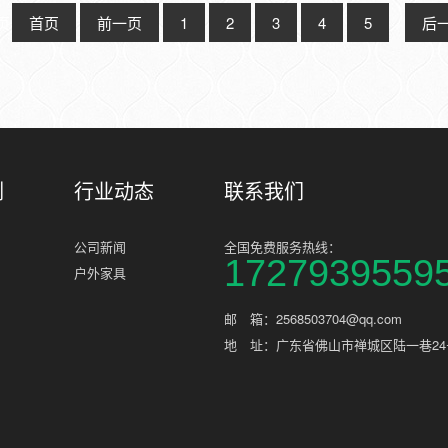
风.
页
首页
前一页
1
2
3
4
5
···
后
例
行业动态
联系我们
公司新闻
全国免费服务热线：
1727939559
户外家具
邮 箱：2568503704@qq.com
地 址：广东省佛山市禅城区陆一巷24