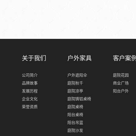
日...
共68条 当前1/7
关于我们
户外家具
客户案
公司简介
户外遮阳伞
庭院花园
品牌故事
庭院秋千
商业广场
发展历程
庭院凉亭
阳台户外
企业文化
庭院铸铝桌椅
荣誉资质
庭院桌椅
阳台桌椅
阳台吊篮
庭院沙发