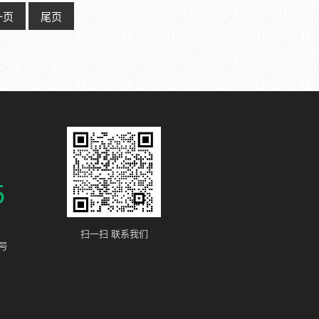
..
一页
尾页
5
扫一扫 联系我们
号