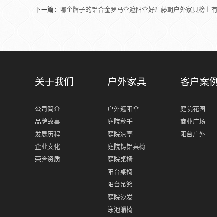
下一篇：
哪个牌子的铝合金罗马伞遮阳伞好？藤朝户外家具榜上
关于我们
户外家具
客户案
公司简介
户外遮阳伞
庭院花园
品牌故事
庭院秋千
商业广场
发展历程
庭院凉亭
阳台户外
企业文化
庭院铸铝桌椅
荣誉资质
庭院桌椅
阳台桌椅
阳台吊篮
庭院沙发
泳池躺椅