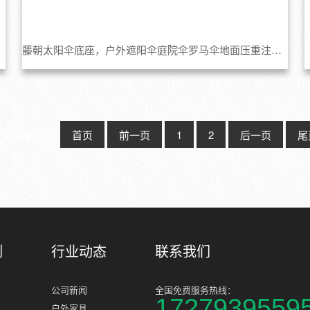
藤朝太阳伞底座，户外遮阳伞庭院伞罗马伞地面压重注水底座
3条 当前1/2页
首页
前一页
1
2
后一页
尾
例
行业动态
联系我们
公司新闻
全国免费服务热线：
1727939559
户外家具