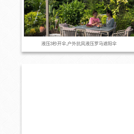
液压3秒开伞,户外抗风液压罗马遮阳伞