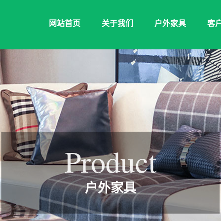
网站首页
关于我们
户外家具
客
Product
户外家具