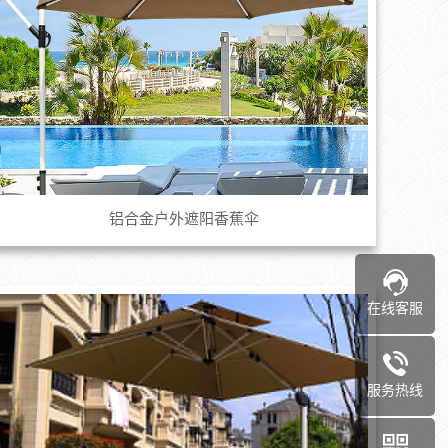
铝合金户外遮阳香蕉伞
在线客服
服务热线