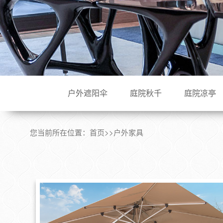
户外遮阳伞
庭院秋千
庭院凉亭
您当前所在位置：
首页
>>
户外家具