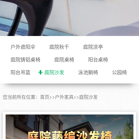
户外遮阳伞
庭院秋千
庭院凉亭
庭院铸铝桌椅
庭院桌椅
阳台桌椅
阳台吊篮
庭院沙发
泳池躺椅
公园椅
您当前所在位置：
首页
>>
户外家具
>>
庭院沙发